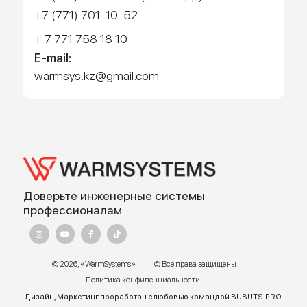
Работает на API 2ГИС
Лицензионное соглашение
Доехать с 2ГИС
Для корректной работы Raster JS API нужен ключ. Помощь:
api@2gis.ru
Адрес:
г. Алматы, ул.Торетай 30 "А",
БЦ "BSD" 3 этаж
График работы:
Пн – ПТ 9:00 до 18:00
Телефон отдела продаж:
+7 (771) 701-10-52 (WhatsApp)