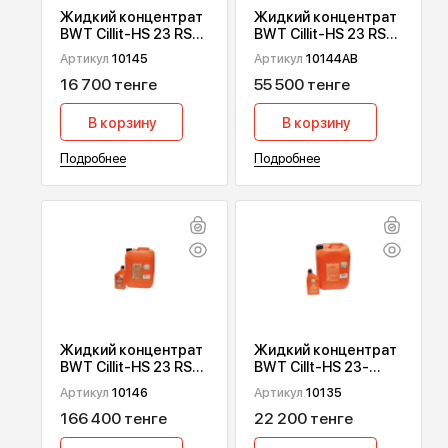
Жидкий концентрат
Жидкий концентрат
BWT Cillit-HS 23 RS
BWT Cillit-HS 23 RS
Plus для удаления
Plus для удаления
Артикул
10145
Артикул
10144AB
известковых
известковых
16 700 тенге
55 500 тенге
отложений и
отложений и
продуктов
продуктов
коррозии. 1 л
коррозии. 5 л.
В корзину
В корзину
Подробнее
Подробнее
Жидкий концентрат
Жидкий концентрат