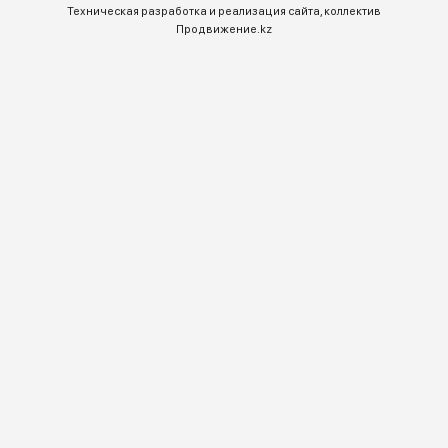
+7 (771) 701-10-52
+ 7 771 758 18 10
E-mail:
warmsys.kz@gmail.com
Доверьте инженерные системы
профессионалам
© 2026, «WarmSystems»
© Все права защищены