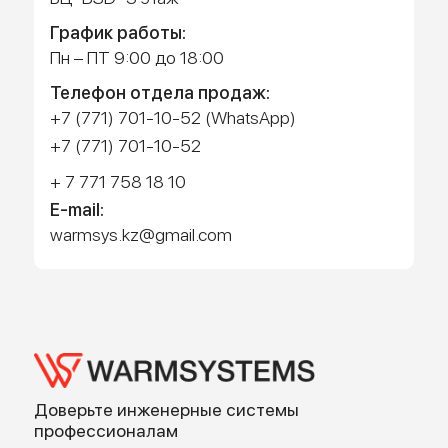
Работает на API 2ГИС
Лицензионное соглашение
Доехать с 2ГИС
Для корректной работы Raster JS API нужен ключ. Помощь:
api@2gis.ru
Адрес: