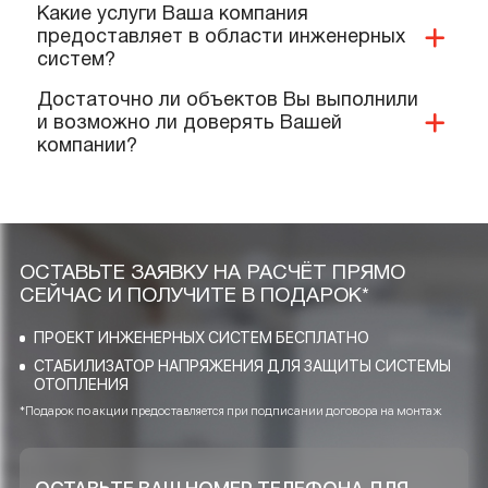
Какие документы и сертификаты у Вас
имеются на ваше оборудование и
услуги?
Предоставляете ли Вы гарантии?
Выполняют ли Ваши специалисты
монтаж нашего оборудования?
Качественную ли продукцию и
материалы Вы реализуете и
применяете при проектировании?
Какие услуги Ваша компания
предоставляет в области инженерных
систем?
Достаточно ли объектов Вы выполнили
и возможно ли доверять Вашей
компании?