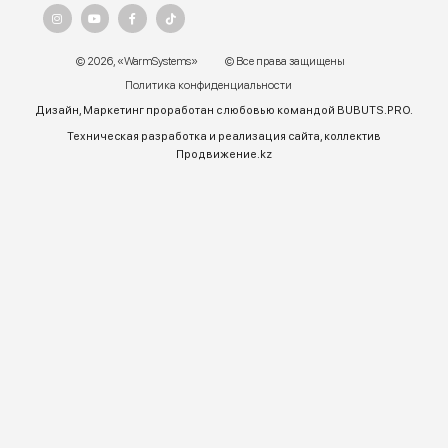
г. Алматы, ул.Торетай 30 "А",
БЦ "BSD" 3 этаж
График работы:
Пн – ПТ 9:00 до 18:00
Телефон отдела продаж:
+7 (771) 701-10-52 (WhatsApp)
+7 (771) 701-10-52
+ 7 771 758 18 10
E-mail:
warmsys.kz@gmail.com