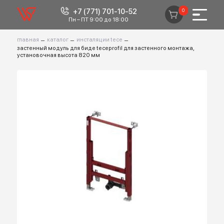
+7 (771) 701-10-52
0
Пн – ПТ 9:00 до 18:00
главная
–
каталог
–
инсталяции tece
–
застенный модуль для биде teceprofil для застенного монтажа,
установочная высота 820 мм