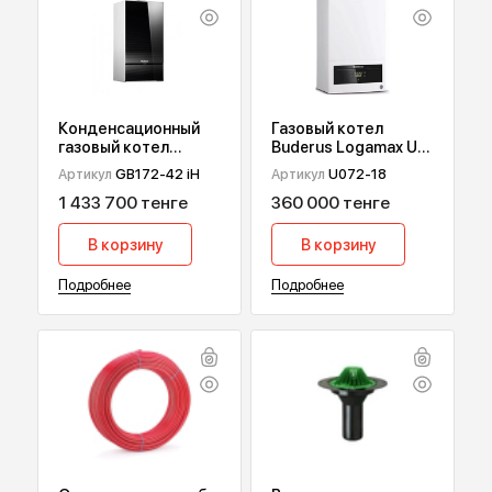
ПОПУЛЯРНЫЕ ТОВАРЫ
Конденсационный
Газовый котел
газовый котел
Buderus Logamax U
Buderus Logamax
072, 18 кВт
Артикул
GB172-42 iН
Артикул
U072-18
Plus GB172i Black, 42
1 433 700 тенге
360 000 тенге
квт
В корзину
В корзину
Подробнее
Подробнее