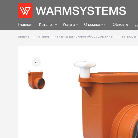
Главная
Каталог
Услуги
О компании
Объек
главная
–
каталог
–
канализационное оборудование hl
–
з