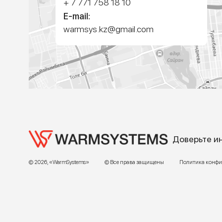
Адрес:
г. Алматы, ул.Торетай 30 "А",
БЦ "BSD" 3 этаж
График работы:
Пн – ПТ 9:00 до 18:00
Телефон отдела продаж:
+7 (771) 701-10-52 (WhatsApp)
+7 (771) 701-10-52
+ 7 771 758 18 10
E-mail:
warmsys.kz@gmail.com