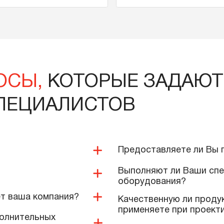
Отопительная 
essmann Vitodens 100-W B1HF, 32
RAUTHERM S, 17
Вт
тикул
Vitodens 100-W B1HF-32
Артикул
1136140
26 000 тенге
1 215 тенге
В корзину
Подробнее
В корзину
ПРОСЫ,
КОТОРЫЕ ЗА
 СПЕЦИАЛИСТОВ