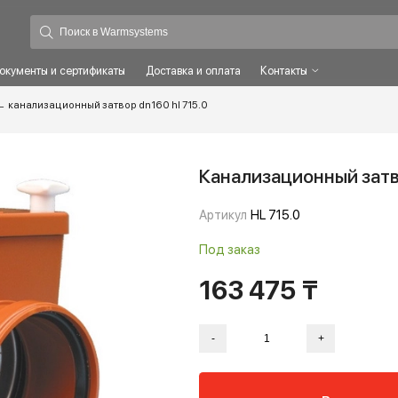
ты
Документы и сертификаты
Доставка и оплата
Контакты
атворы
–
канализационный затвор dn160 hl 715.0
Канализацион
Артикул
HL 715.0
Под заказ
163 475 
-