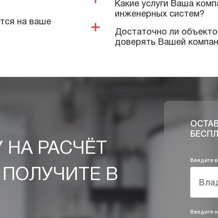
Предоставляе
Выполняют ли
оборудовани
длагает ваша компания?
Качественную
применяете п
 и дополнительных
Какие услуги
инженерных 
 имеются на ваше
Достаточно л
доверять Ваш