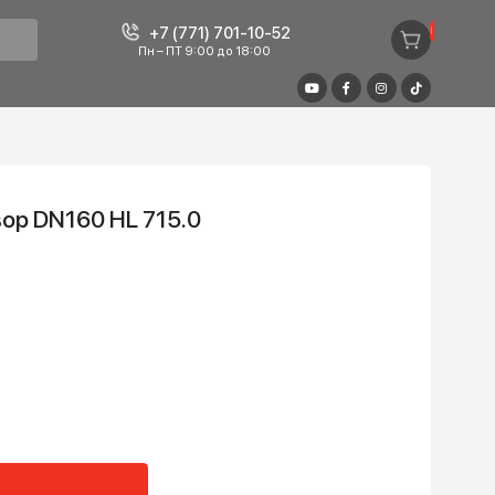
+7 (771) 701-10-52
Пн – ПТ 9:00 до 18:00
ный затвор DN160 HL 715.0
₸
+