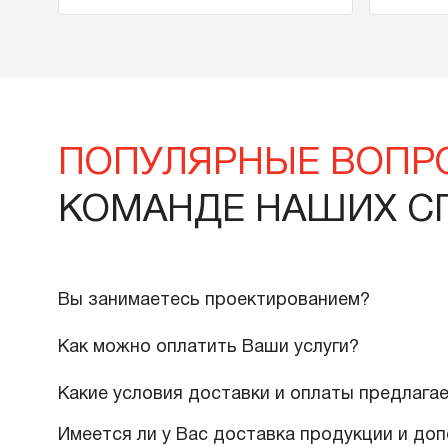
Viessmann Vitodens 200-W В2НА, 49
Vi
кВт
к
Артикул
7571049
Ар
1 522 000 тенге
9
В корзину
Подробнее
ПОПУЛЯРНЫЕ ВО
КОМАНДЕ НАШИХ