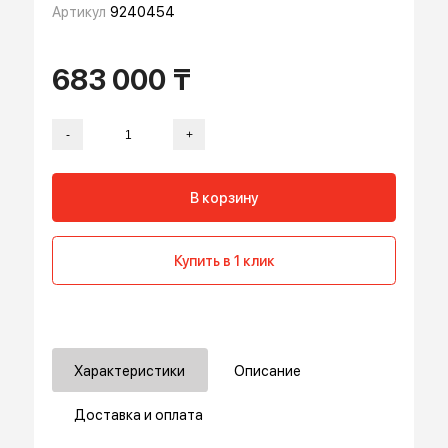
пальцев))
Артикул
9240454
683 000 ₸
-
+
В корзину
Купить в 1 клик