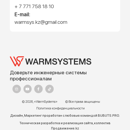
Работает на API 2ГИС
Лицензионное соглашение
Доехать с 2ГИС
Для корректной работы Raster JS API нужен ключ. Помощь:
api@2gis.ru
Адрес:
г. Алматы, ул.Торетай 30 "А",
БЦ "BSD" 3 этаж
График работы:
Пн – ПТ 9:00 до 18:00
Телефон отдела продаж: