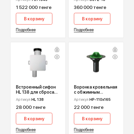
Конденсационный
Газовый котел
газовый котел
Buderus Logamax U
Viessmann Vitodens
072, 18 кВт
Артикул
7571049
Артикул
U072-18
200-W В2НА, 49 кВт
1 522 000 тенге
360 000 тенге
В корзину
В корзину
Подробнее
Подробнее