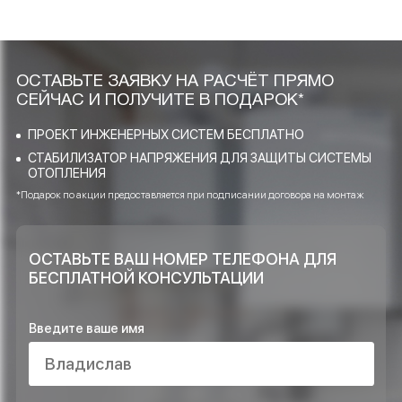
монтаж нашего оборудования?
Качественную ли продукцию и
материалы Вы реализуете и
применяете при проектировании?
Какие услуги Ваша компания
предоставляет в области инженерных
систем?
Достаточно ли объектов Вы выполнили
и возможно ли доверять Вашей
компании?
ОСТАВЬТЕ ЗАЯВКУ НА РАСЧЁТ ПРЯМО
СЕЙЧАС И ПОЛУЧИТЕ В ПОДАРОК*