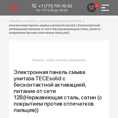
+7 (771) 701-10-52
0
Пн – ПТ 9:00 до 18:00
главная
–
каталог
–
панели смыва для унитазов
–
электронная панель смыва унитаза tecesolid с бесконтактной
активацией, питание от сети 12в(нержавеющая сталь, сатин (с
покрытием против отпечатков пальцев))
Электронная панель смыва
унитаза TECEsolid с
бесконтактной активацией,
питание от сети
12В(Нержавеющая сталь, сатин (с
покрытием против отпечатков