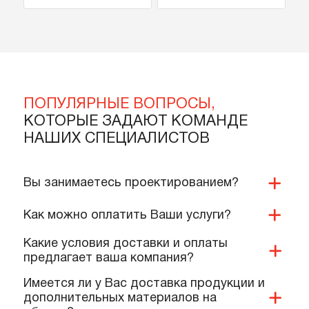
Встроенный сифон
Воронка кровельная
HL 138 для сброса
с обжимным
дренажа от
фланцем HydroPrime
Артикул
HL 138
Артикул
HP-110x165
кондиционеров
HP-110x165
28 000 тенге
22 000 тенге
В корзину
В корзину
Подробнее
Подробнее
ПОПУЛЯРНЫЕ ВОПРОСЫ,
КОТОРЫЕ ЗАДАЮТ КОМАНДЕ
НАШИХ СПЕЦИАЛИСТОВ