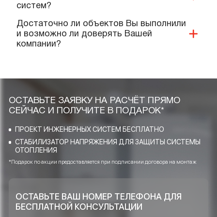
имеются на ваше оборудование и
услуги?
Предоставляете ли Вы гарантии?
Выполняют ли Ваши специалисты
монтаж нашего оборудования?
Качественную ли продукцию и
материалы Вы реализуете и
применяете при проектировании?
Какие услуги Ваша компания
предоставляет в области инженерных
систем?
Достаточно ли объектов Вы выполнили
и возможно ли доверять Вашей
компании?