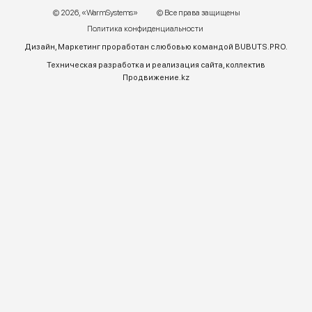
График работы:
Пн – ПТ 9:00 до 18:00
Телефон отдела продаж:
+7 (771) 701-10-52 (WhatsApp)
+7 (771) 701-10-52
+ 7 771 758 18 10
E-mail:
warmsys.kz@gmail.com