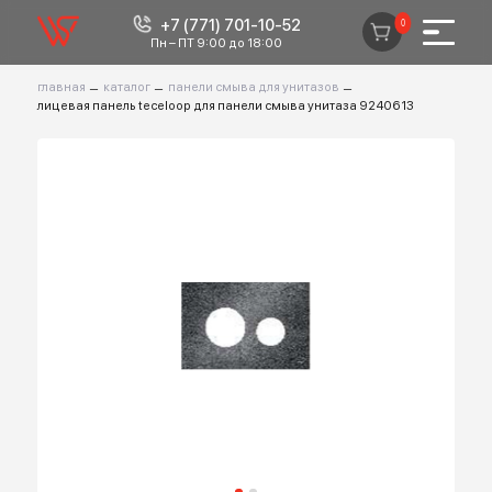
+7 (771) 701-10-52
0
Пн – ПТ 9:00 до 18:00
главная
–
каталог
–
панели смыва для унитазов
–
лицевая панель teceloop для панели смыва унитаза 9240613