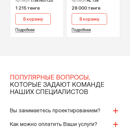
Отопительная труба
Встроенный сифон
REHAU RAUTHERM S,
HL 138 для сброса
17х2 мм 120 м
дренажа от
Артикул
11361401120
Артикул
HL 138
кондиционеров
1 215 тенге
28 000 тенге
В корзину
В корзину
Подробнее
Подробнее