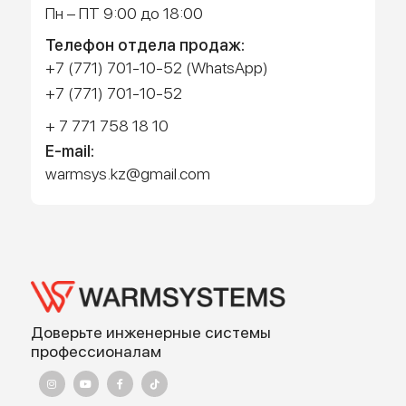
Работает на API 2ГИС
Лицензионное соглашение
Доехать с 2ГИС
Для корректной работы Raster JS API нужен ключ. Помощь:
api@2gis.ru
Адрес:
г. Алматы, ул.Торетай 30 "А",
БЦ "BSD" 3 этаж