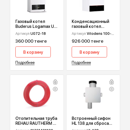
ПОПУЛЯРНЫЕ ТОВАРЫ
Газовый котел
Конденсационный
Buderus Logamax U
газовый котел
072, 18 кВт
Viessmann Vitodens
Артикул
U072-18
Артикул
Vitodens 100-
100-W B1HF, 32 кВт
W B1HF-32
360 000 тенге
926 000 тенге
В корзину
В корзину
Подробнее
Подробнее