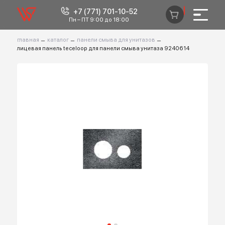
+7 (771) 701-10-52
0
Пн – ПТ 9:00 до 18:00
главная
–
каталог
–
панели смыва для унитазов
–
лицевая панель teceloop для панели смыва унитаза 9240614