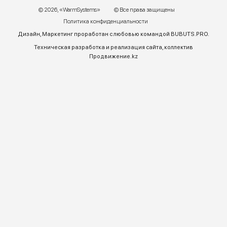
График работы:
Пн – ПТ 9:00 до 18:00
Телефон отдела продаж:
+7 (771) 701-10-52 (WhatsApp)
+7 (771) 701-10-52
+ 7 771 758 18 10
E-mail:
warmsys.kz@gmail.com