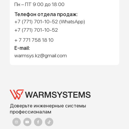
Работает на API 2ГИС
Лицензионное соглашение
Доехать с 2ГИС
Для корректной работы Raster JS API нужен ключ. Помощь:
api@2gis.ru
Адрес:
г. Алматы, ул.Торетай 30 "А",
БЦ "BSD" 3 этаж