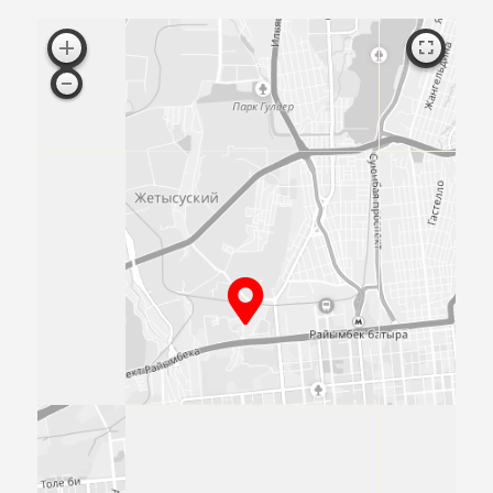
Согласен с публичной офертой
ПРИЕЗЖАЙТЕ
К НАМ В
ОФИС
Посмотрите образцы материалов и
оборудования, а мы поможем определиться 
выбором и посчитаем предварительную сме