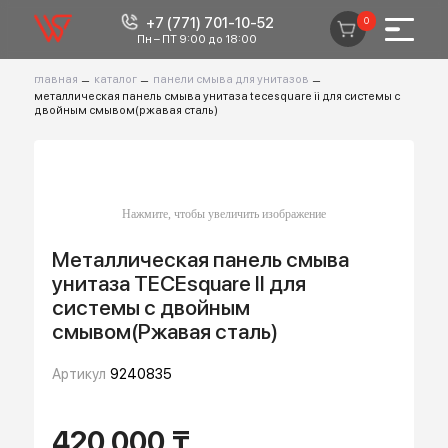
+7 (771) 701-10-52
0
Пн – ПТ 9:00 до 18:00
главная
–
каталог
–
панели смыва для унитазов
–
металлическая панель смыва унитаза tecesquare ii для системы с
двойным смывом(ржавая сталь)
Металлическая панель смыва
унитаза TECEsquare II для
системы с двойным
смывом(Ржавая сталь)
Артикул
9240835