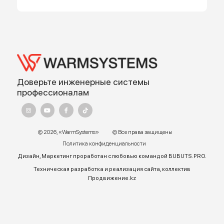
Работает на API 2ГИС
Лицензионное соглашение
Доехать с 2ГИС
Для корректной работы Raster JS API нужен ключ. Помощь:
api@2gis.ru
Адрес:
г. Алматы, ул.Торетай 30 "А",
БЦ "BSD" 3 этаж
График работы:
Пн – ПТ 9:00 до 18:00
Телефон отдела продаж:
+7 (771) 701-10-52 (WhatsApp)
+7 (771) 701-10-52
+ 7 771 758 18 10