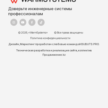
Для корректной работы Raster JS API нужен ключ. Помощь:
api@2gis.ru
Адрес:
г. Алматы, ул.Торетай 30 "А",
БЦ "BSD" 3 этаж
График работы:
Пн – ПТ 9:00 до 18:00
Телефон отдела продаж:
+7 (771) 701-10-52 (WhatsApp)
+7 (771) 701-10-52
+ 7 771 758 18 10
E-mail:
warmsys.kz@gmail.com