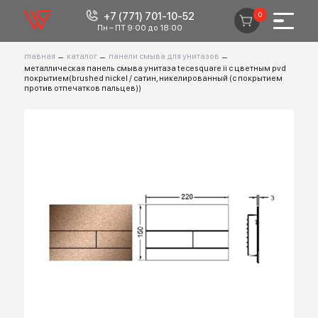
+7 (771) 701-10-52
0
Пн – ПТ 9:00 до 18:00
главная
–
каталог
–
панели смыва для унитазов
–
металлическая панель смыва унитаза tecesquare ii с цветным pvd
покрытием(brushed nickel / сатин, никелированный (с покрытием
против отпечатков пальцев))