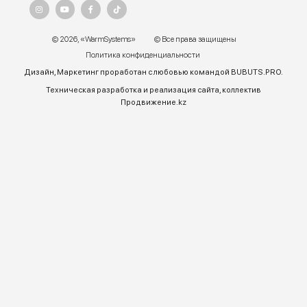
г. Алматы, ул.Торетай 30 "А",
БЦ "BSD" 3 этаж
График работы:
Пн – ПТ 9:00 до 18:00
Телефон отдела продаж:
+7 (771) 701-10-52 (WhatsApp)
+7 (771) 701-10-52
+ 7 771 758 18 10
E-mail:
warmsys.kz@gmail.com