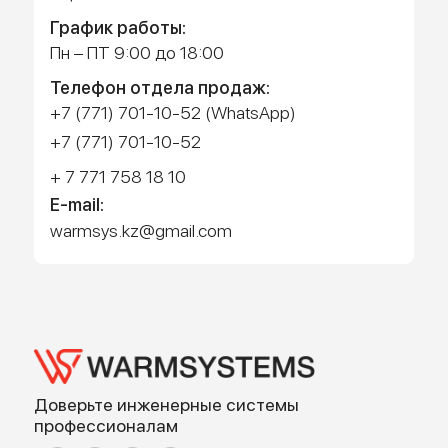
Работает на API 2ГИС
Лицензионное соглашение
Доехать с 2ГИС
Для корректной работы Raster JS API нужен ключ. Помощь:
api@2gis.ru
Адрес: