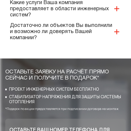
Какие документы и сертификаты у Вас
имеются на ваше оборудование и
услуги?
Предоставляете ли Вы гарантии?
Выполняют ли Ваши специалисты
монтаж нашего оборудования?
Качественную ли продукцию и
материалы Вы реализуете и
применяете при проектировании?
Какие услуги Ваша компания
предоставляет в области инженерных
систем?
Достаточно ли объектов Вы выполнили
и возможно ли доверять Вашей
компании?