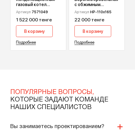
Конденсационный
Воронка кровельная
газовый котел
с обжимным
Viessmann Vitodens
фланцем HydroPrime
Артикул
7571049
Артикул
HP-110x165
200-W В2НА, 49 кВт
HP-110x165
1 522 000 тенге
22 000 тенге
В корзину
В корзину
Подробнее
Подробнее