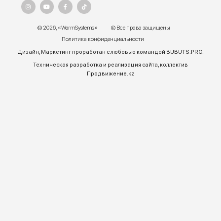
г. Алматы, ул.Торетай 30 "А",
БЦ "BSD" 3 этаж
График работы:
Пн – ПТ 9:00 до 18:00
Телефон отдела продаж:
+7 (771) 701-10-52 (WhatsApp)
+7 (771) 701-10-52
+ 7 771 758 18 10
E-mail:
warmsys.kz@gmail.com