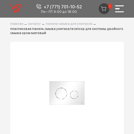
+7 (771) 701-10-52
0
Пн – ПТ 9:00 до 18:00
главная
–
каталог
–
панели смыва для унитазов
–
пластиковая панель смыва унитаза teceloop для системы двойно
смыва хром матовый