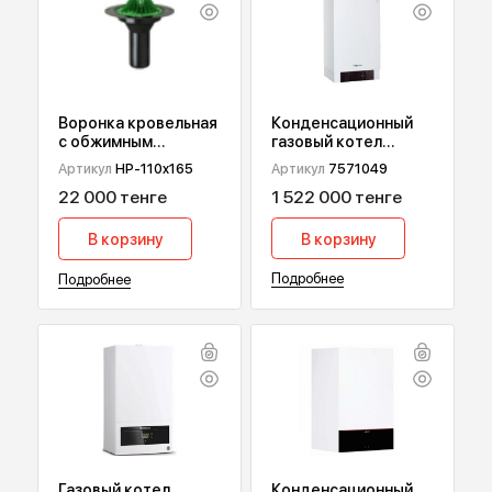
ПОПУЛЯРНЫЕ ТОВАРЫ
Конденсационный
Воронка кровельная
газовый котел
с обжимным
Viessmann Vitodens
фланцем HydroPrime
Артикул
7571049
Артикул
HP-110x165
200-W В2НА, 49 кВт
HP-110x165
1 522 000 тенге
22 000 тенге
В корзину
В корзину
Подробнее
Подробнее