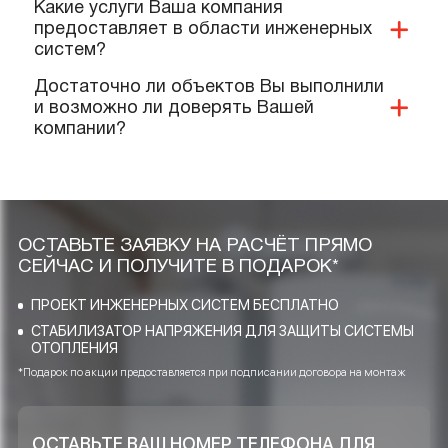
Какие документы и сертификаты у Вас
имеются на ваше оборудование и
услуги?
Предоставляете ли Вы гарантии?
Выполняют ли Ваши специалисты
монтаж нашего оборудования?
Качественную ли продукцию и
материалы Вы реализуете и
применяете при проектировании?
Какие услуги Ваша компания
предоставляет в области инженерных
систем?
Достаточно ли объектов Вы выполнили
и возможно ли доверять Вашей
компании?