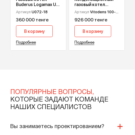
Газовый котел
Конденсационный
Buderus Logamax U
газовый котел
072, 18 кВт
Viessmann Vitodens
Артикул
U072-18
Артикул
Vitodens 100-
100-W B1HF, 32 кВт
W B1HF-32
360 000 тенге
926 000 тенге
В корзину
В корзину
Подробнее
Подробнее