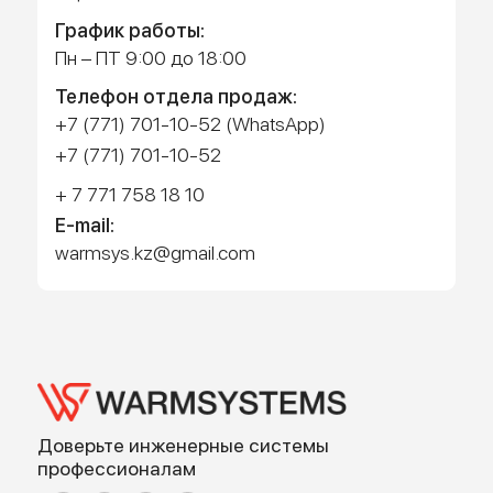
Работает на API 2ГИС
Лицензионное соглашение
Доехать с 2ГИС
Для корректной работы Raster JS API нужен ключ. Помощь:
api@2gis.ru
Адрес: