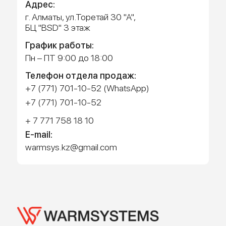
Работает на API 2ГИС
Лицензионное соглашение
Доехать с 2ГИС
Для корректной работы Raster JS API нужен ключ. Помощь:
api@2gis.ru