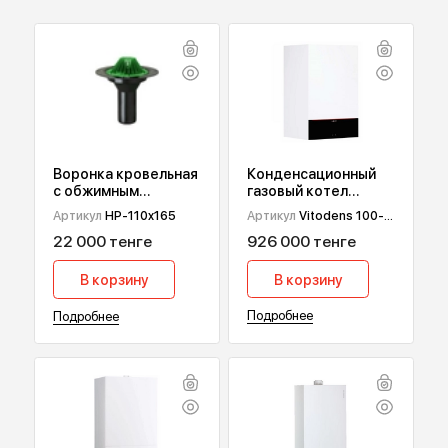
Вернуться назад
ПОПУЛЯРНЫЕ ТОВАРЫ
Конденсационный
Воронка кровельная
газовый котел
с обжимным
Viessmann Vitodens
фланцем HydroPrime
Артикул
Vitodens 100-
Артикул
HP-110x165
100-W B1HF, 32 кВт
HP-110x165
W B1HF-32
926 000 тенге
22 000 тенге