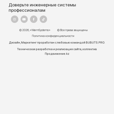
Адрес:
г. Алматы, ул.Торетай 30 "А",
БЦ "BSD" 3 этаж
График работы:
Пн – ПТ 9:00 до 18:00
Телефон отдела продаж:
+7 (771) 701-10-52 (WhatsApp)
+7 (771) 701-10-52
+ 7 771 758 18 10
E-mail:
warmsys.kz@gmail.com