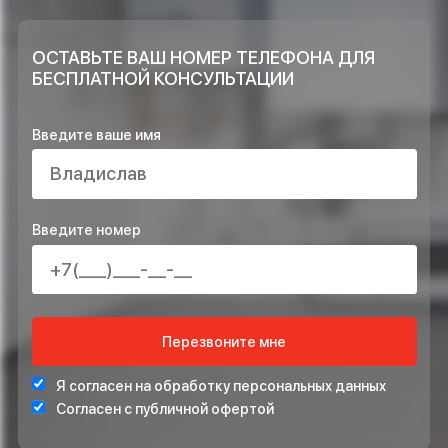
Достаточно ли объектов Вы выполнили
и возможно ли доверять Вашей
компании?
ОСТАВЬТЕ ЗАЯВКУ НА РАСЧЁТ ПРЯМО
СЕЙЧАС И ПОЛУЧИТЕ В ПОДАРОК*
ПРОЕКТ ИНЖЕНЕРНЫХ СИСТЕМ БЕСПЛАТНО
СТАБИЛИЗАТОР НАПРЯЖЕНИЯ ДЛЯ ЗАЩИТЫ СИСТЕ
ОТОПЛЕНИЯ
*Подарок по акции предоставляется при подписании договора на монта
ОСТАВЬТЕ ВАШ НОМЕР ТЕЛЕФОНА ДЛЯ
БЕСПЛАТНОЙ КОНСУЛЬТАЦИИ