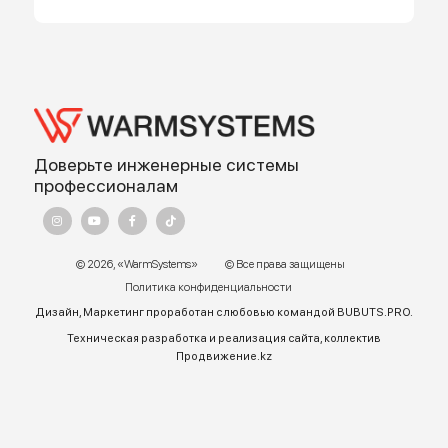
Работает на API 2ГИС
Лицензионное соглашение
Доехать с 2ГИС
Для корректной работы Raster JS API нужен ключ. Помощь:
api@2gis.ru
Адрес:
г. Алматы, ул.Торетай 30 "А",
БЦ "BSD" 3 этаж
График работы:
Пн – ПТ 9:00 до 18:00
Телефон отдела продаж:
+7 (771) 701-10-52 (WhatsApp)
+7 (771) 701-10-52
+ 7 771 758 18 10