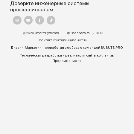
Адрес:
г. Алматы, ул.Торетай 30 "А",
БЦ "BSD" 3 этаж
График работы:
Пн – ПТ 9:00 до 18:00
Телефон отдела продаж:
+7 (771) 701-10-52 (WhatsApp)
+7 (771) 701-10-52
+ 7 771 758 18 10
E-mail:
warmsys.kz@gmail.com