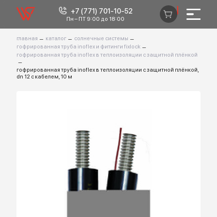
+7 (771) 701-10-52
0
Пн – ПТ 9:00 до 18:00
главная
–
каталог
–
солнечные системы
–
гофрированная труба inoflex и фитинги fixlock
–
гофрированная труба inoflex в теплоизоляции с защитной плёнко
–
гофрированная труба inoflex в теплоизоляции с защитной плёнко
dn 12 с кабелем, 10 м