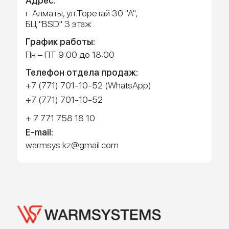
Работает на API 2ГИС
Лицензионное соглашение
Доехать с 2ГИС
Для корректной работы Raster JS API нужен ключ. Помощь:
api@2gis.ru