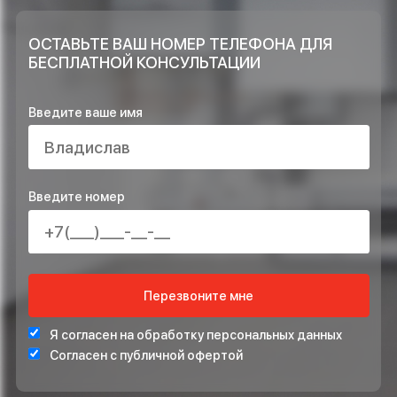
Достаточно ли объектов Вы выполнили
и возможно ли доверять Вашей
компании?
ОСТАВЬТЕ ЗАЯВКУ НА РАСЧЁТ ПРЯМО
СЕЙЧАС И ПОЛУЧИТЕ В ПОДАРОК*
ПРОЕКТ ИНЖЕНЕРНЫХ СИСТЕМ БЕСПЛАТНО
СТАБИЛИЗАТОР НАПРЯЖЕНИЯ ДЛЯ ЗАЩИТЫ СИСТЕ
ОТОПЛЕНИЯ
*Подарок по акции предоставляется при подписании договора на монта
ОСТАВЬТЕ ВАШ НОМЕР ТЕЛЕФОНА ДЛЯ
БЕСПЛАТНОЙ КОНСУЛЬТАЦИИ