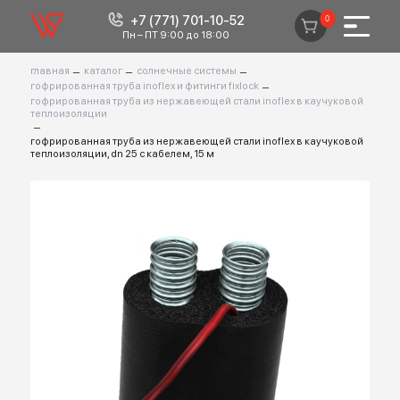
+7 (771) 701-10-52
0
Пн – ПТ 9:00 до 18:00
главная
–
каталог
–
солнечные системы
–
гофрированная труба inoflex и фитинги fixlock
–
гофрированная труба из нержавеющей стали inoflex в каучуково
теплоизоляции
–
гофрированная труба из нержавеющей стали inoflex в каучуково
теплоизоляции, dn 25 с кабелем, 15 м