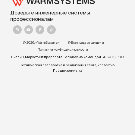
Доехать с 2ГИС
Для корректной работы Raster JS API нужен ключ. Помощь:
api@2gis.ru
Адрес:
г. Алматы, ул.Торетай 30 "А",
БЦ "BSD" 3 этаж
График работы:
Пн – ПТ 9:00 до 18:00
Телефон отдела продаж:
+7 (771) 701-10-52 (WhatsApp)
+7 (771) 701-10-52
+ 7 771 758 18 10
E-mail:
warmsys.kz@gmail.com