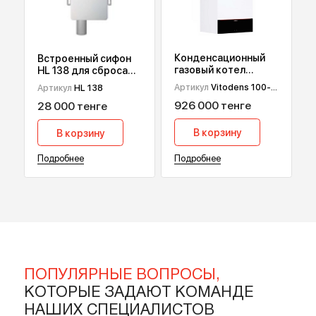
В корзину
В корзину
Подробнее
Подробнее
Конденсационный
Встроенный сифон
газовый котел
HL 138 для сброса
Viessmann Vitodens
дренажа от
Артикул
Vitodens 100-
Артикул
HL 138
100-W B1HF, 32 кВт
кондиционеров
W B1HF-32
926 000 тенге
28 000 тенге
В корзину
В корзину