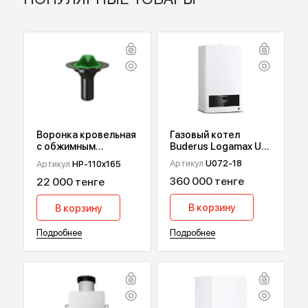
Вернуться назад
ПОПУЛЯРНЫЕ ТОВАРЫ
Газовый котел
Воронка кровельная
Buderus Logamax U
с обжимным
072, 18 кВт
фланцем HydroPrime
Артикул
U072-18
Артикул
HP-110x165
HP-110x165
360 000 тенге
22 000 тенге