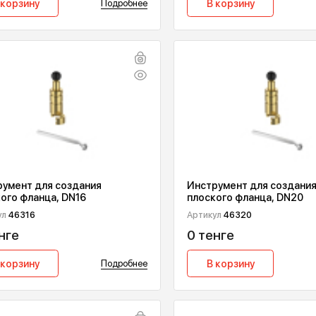
Накидная гайка для подключения
Накидная га
трубы Inoflex, DN 25 1?" ВР
трубы Inoflex
Артикул
43.540 MS
Артикул
43.55
0 тенге
0 тенге
В корзину
Подробнее
В корзин