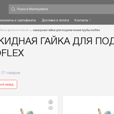
ты
Документы и сертификаты
Доставка и оплата
Контакты
ба inoflex и фитинги fixlock
–
накидная гайка для подключения трубы i
НАКИДНАЯ ГАЙКА ДЛ
INOFLEX
айдено
17
товаров
Вернуться назад