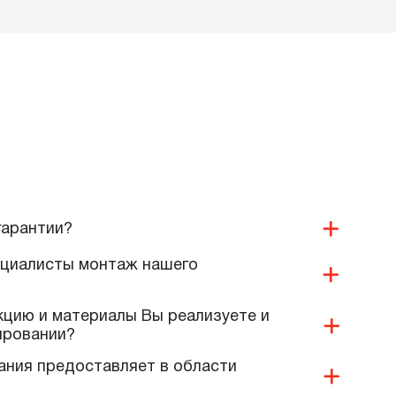
для создания
анца, DN40
у
Подробнее
ДАЮТ