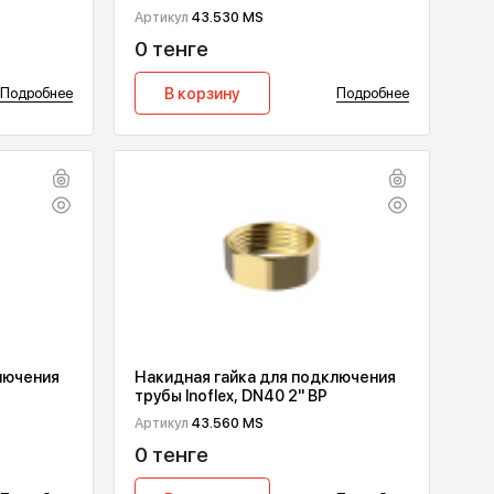
йка для подключения
Накидная гайка для подкл
, DN16 3/4" ВР
трубы Inoflex, DN20 1" ВР
0 MS
Артикул
43.530 MS
0 тенге
у
Подробнее
В корзину
П