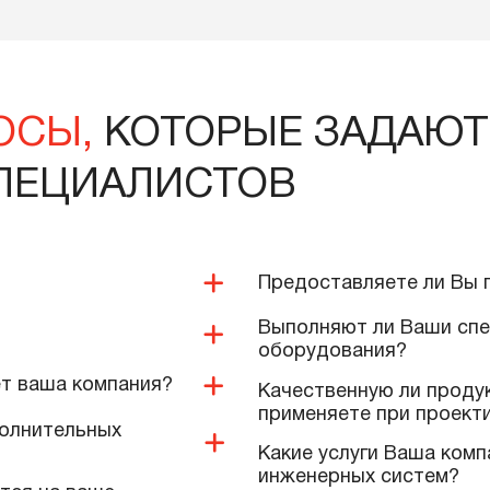
Инструмент для создания
Инструмент 
плоского фланца, DN 32
плоского фл
Артикул
46332
Артикул
46340
0 тенге
0 тенге
В корзину
Подробнее
В корзин
ПРОСЫ,
КОТОРЫЕ ЗА