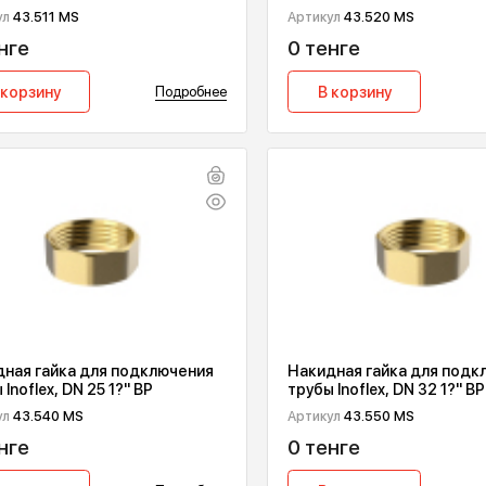
Накидная гайка для подключения
Накидная га
трубы Inoflex, DN12 1/2" ВР
трубы Inoflex
Артикул
43.511 MS
Артикул
43.52
0 тенге
0 тенге
В корзину
Подробнее
В корзин