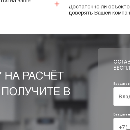
 СПЕЦИАЛИСТОВ
Предоставляе
Выполняют ли
оборудовани
длагает ваша компания?
Качественную
применяете п
 и дополнительных
Какие услуги
инженерных 
 имеются на ваше
Достаточно л
доверять Ваш