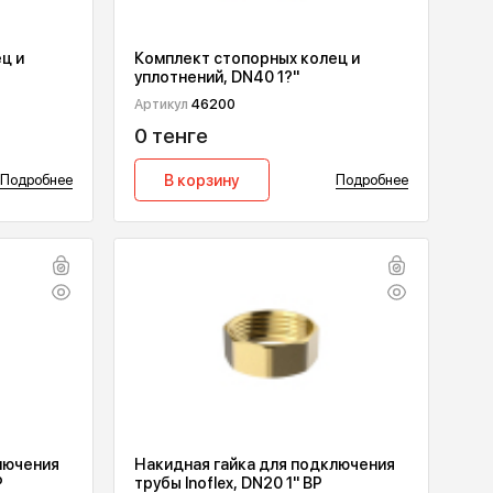
опорных колец и
Комплект стопорных колец
DN 32 1?"
уплотнений, DN40 1?"
Артикул
46200
0 тенге
у
Подробнее
В корзину
П