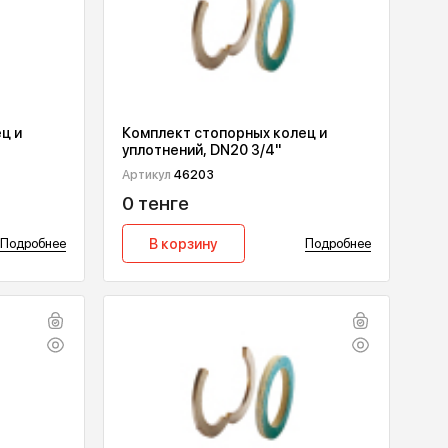
опорных колец и
Комплект стопорных колец
DN16 1/2"
уплотнений, DN20 3/4"
Артикул
46203
0 тенге
у
Подробнее
В корзину
П