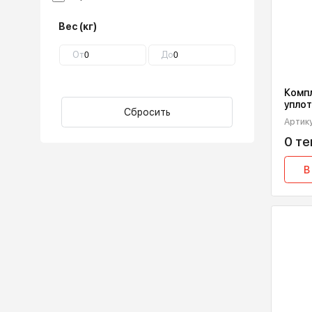
Страна
17
Германия
Вес (кг)
От
До
Сбросить