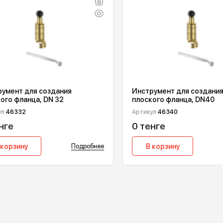
Инструмент для создания
Инструмент 
плоского фланца, DN16
плоского фл
Артикул
46316
Артикул
46320
0 тенге
0 тенге
В корзину
Подробнее
В корзин