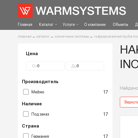
Главная
Каталог
Услуги
О компании
Объек
главная
–
каталог
–
солнечные системы
–
гофрированная тру
Цена
От
До
Производитель
Н
17
Meibes
Наличие
17
Под заказ