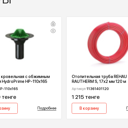
ВАРЫ
оронка кровельная с обжимным
Отопительная 
ланцем HydroPrime HP-110x165
RAUTHERM S, 17
тикул
HP-110x165
Артикул
1136140