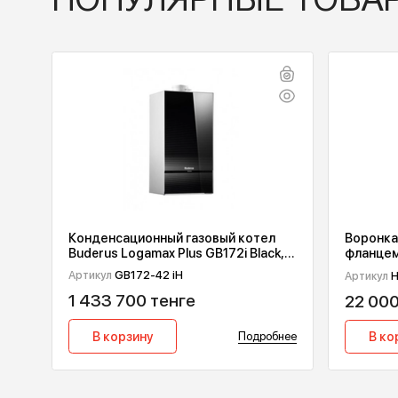
ПОПУЛЯРНЫЕ ТО
Конденсационный газовый котел
В
Buderus Logamax Plus GB172i Black,
ф
42 квт
Артикул
GB172-42 iН
Ар