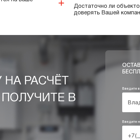
Выполняют ли
оборудовани
длагает ваша компания?
Качественную
применяете п
 и дополнительных
Какие услуги
инженерных 
 имеются на ваше
Достаточно л
доверять Ваш