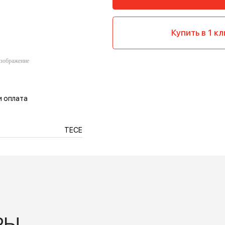
Ку
тавка и оплата
TECE