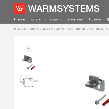
Главная
Каталог
Услуги
О компании
Объек
главная
–
каталог
–
профиль для монтажа пристенных конс