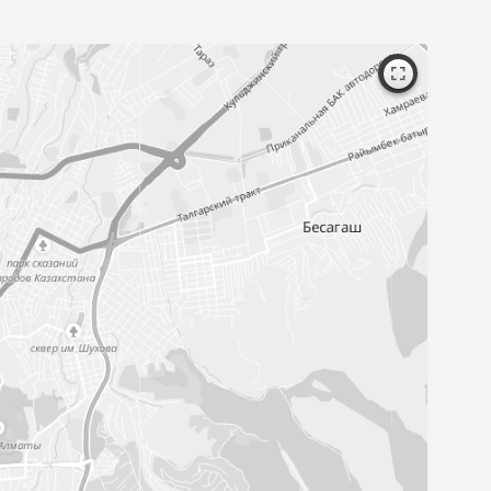
Посмотрите образцы материалов и
оборудования, а мы поможем определи
выбором и посчитаем предварительну