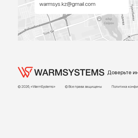
Адрес:
г. Алматы, ул.Торетай 30 "А",
БЦ "BSD" 3 этаж
График работы:
Пн – ПТ 9:00 до 18:00
Телефон отдела продаж:
+7 (771) 701-10-52 (WhatsApp)
+7 (771) 701-10-52
+ 7 771 758 18 10
E-mail:
warmsys.kz@gmail.com