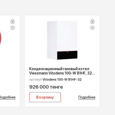
Конденсационный газовый 
труба REHAU
Viessmann Vitodens 100-W B
х2 мм 120 м
кВт
Артикул
Vitodens 100-W B1HF-3
1120