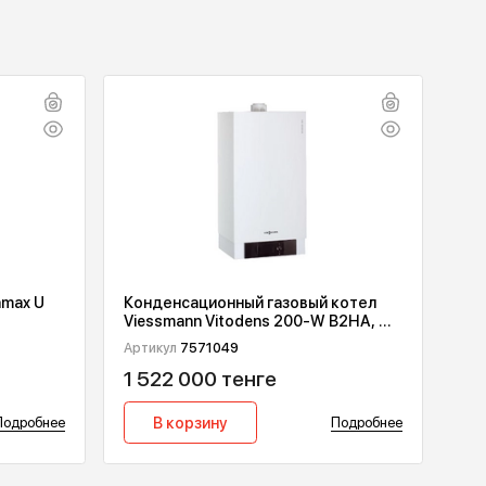
 Buderus Logamax U
Конденсационный газовый 
Viessmann Vitodens 200-W 
кВт