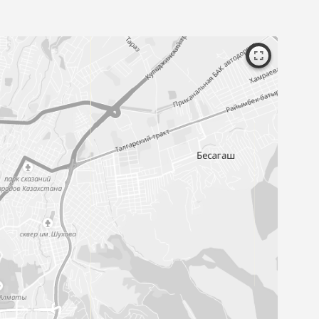
Посмотрите образцы материалов и
оборудования, а мы поможем определи
выбором и посчитаем предварительну