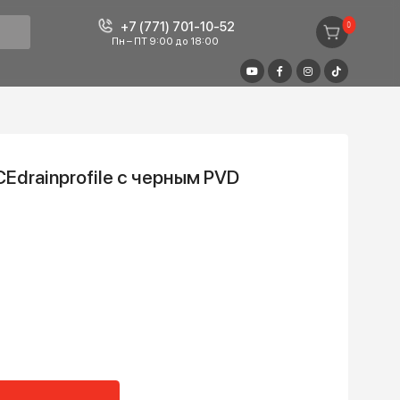
+7 (771) 701-10-52
Пн – ПТ 9:00 до 18:00
душа TECEdrainprofile с черным PVD
1200 ММ
₸
+