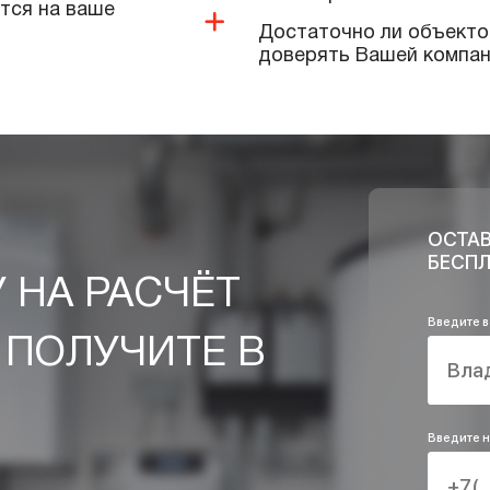
Выполняют ли
оборудовани
длагает ваша компания?
Качественную
применяете п
 и дополнительных
Какие услуги
инженерных 
 имеются на ваше
Достаточно л
доверять Ваш