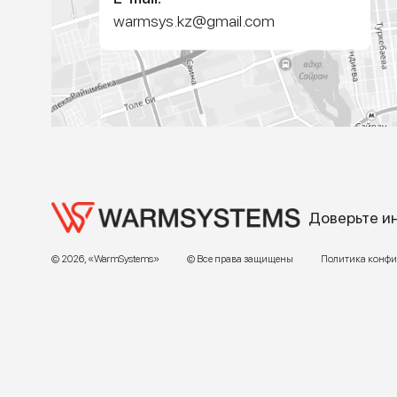
Адрес:
г. Алматы, ул.Торетай 30 "А",
БЦ "BSD" 3 этаж
График работы:
Пн – ПТ 9:00 до 18:00
Телефон отдела продаж:
+7 (771) 701-10-52 (WhatsApp)
+7 (771) 701-10-52
+ 7 771 758 18 10
E-mail:
warmsys.kz@gmail.com