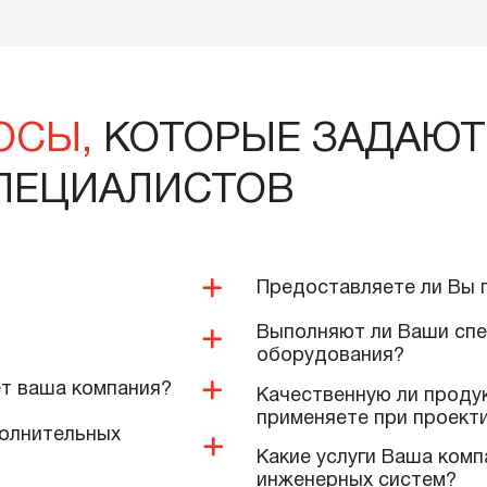
тикул
Vitodens 100-W B1HF-32
Артикул
U072-18
26 000 тенге
360 000 те
В корзину
Подробнее
В корзину
ПРОСЫ,
КОТОРЫЕ ЗА
 СПЕЦИАЛИСТОВ
Предоставляе