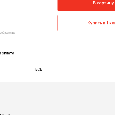
Ку
тавка и оплата
TECE