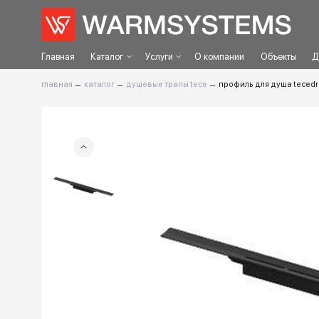
Главная
Каталог
Услуги
О компании
Объек
главная
–
каталог
–
душевые трапы tece
–
профиль для душа