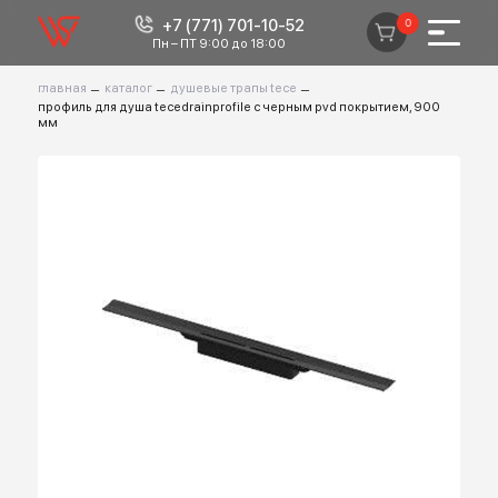
+7 (771) 701-10-52
0
Пн – ПТ 9:00 до 18:00
главная
–
каталог
–
душевые трапы tece
–
профиль для душа tecedrainprofile с черным pvd покрытием, 900
мм