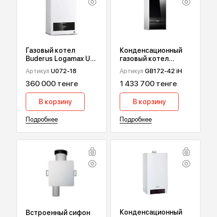
ПОПУЛЯРНЫЕ ТОВАРЫ
Газовый котел
Конденсационный
Buderus Logamax U
газовый котел
072, 18 кВт
Buderus Logamax
Артикул
U072-18
Артикул
GB172-42 iН
Plus GB172i Black, 42
360 000 тенге
1 433 700 тенге
квт
В корзину
В корзину
Подробнее
Подробнее