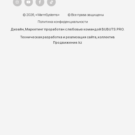
г. Алматы, ул.Торетай 30 "А",
БЦ "BSD" 3 этаж
График работы:
Пн – ПТ 9:00 до 18:00
Телефон отдела продаж:
+7 (771) 701-10-52 (WhatsApp)
+7 (771) 701-10-52
+ 7 771 758 18 10
E-mail:
warmsys.kz@gmail.com