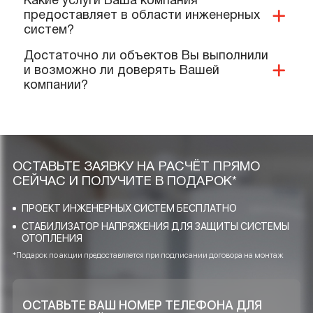
Какие документы и сертификаты у Вас
имеются на ваше оборудование и
услуги?
Предоставляете ли Вы гарантии?
Выполняют ли Ваши специалисты
монтаж нашего оборудования?
Качественную ли продукцию и
материалы Вы реализуете и
применяете при проектировании?
Какие услуги Ваша компания
предоставляет в области инженерных
систем?
Достаточно ли объектов Вы выполнили
и возможно ли доверять Вашей
компании?