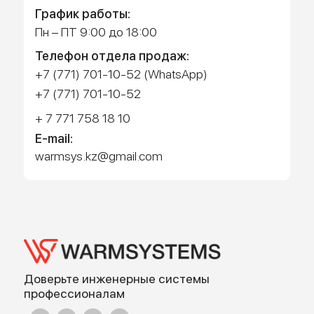
Работает на API 2ГИС
Лицензионное соглашение
Доехать с 2ГИС
Для корректной работы Raster JS API нужен ключ. Помощь:
api@2gis.ru
Адрес: