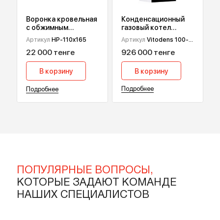
Подробнее
Подробнее
Конденсационный
Воронка кровельная
газовый котел
с обжимным
Viessmann Vitodens
фланцем HydroPrime
Артикул
Vitodens 100-
Артикул
HP-110x165
100-W B1HF, 32 кВт
HP-110x165
W B1HF-32
926 000 тенге
22 000 тенге
В корзину
В корзину
Подробнее
Подробнее