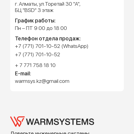
Работает на API 2ГИС
Лицензионное соглашение
Доехать с 2ГИС
Для корректной работы Raster JS API нужен ключ. Помощь:
api@2gis.ru