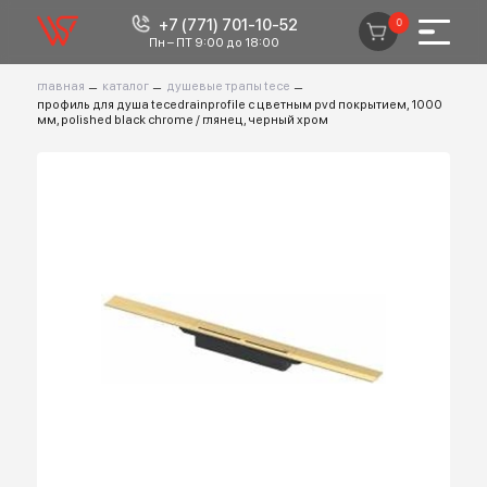
+7 (771) 701-10-52
0
Пн – ПТ 9:00 до 18:00
главная
–
каталог
–
душевые трапы tece
–
профиль для душа tecedrainprofile с цветным pvd покрытием, 100
мм, polished black chrome / глянец, черный хром