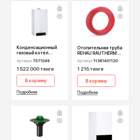
ПОПУЛЯРНЫЕ ТОВАРЫ
Конденсационный
Отопительная труба
газовый котел
REHAU RAUTHERM S,
Viessmann Vitodens
17х2 мм 120 м
Артикул
7571049
Артикул
11361401120
200-W В2НА, 49 кВт
1 522 000 тенге
1 215 тенге
В корзину
В корзину