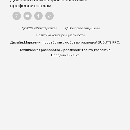
Адрес:
г. Алматы, ул.Торетай 30 "А",
БЦ "BSD" 3 этаж
График работы:
Пн – ПТ 9:00 до 18:00
Телефон отдела продаж:
+7 (771) 701-10-52 (WhatsApp)
+7 (771) 701-10-52
+ 7 771 758 18 10
E-mail:
warmsys.kz@gmail.com