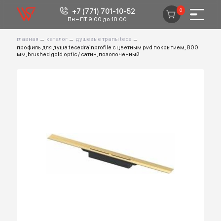
+7 (771) 701-10-52
0
Пн – ПТ 9:00 до 18:00
главная
–
каталог
–
душевые трапы tece
–
профиль для душа tecedrainprofile с цветным pvd покрытием, 800
мм, brushed gold optic / сатин, позолоченный