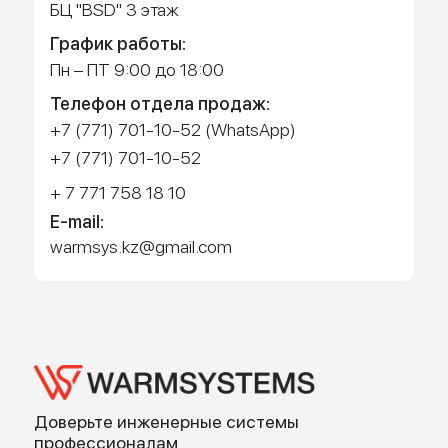
Работает на API 2ГИС
Лицензионное соглашение
Доехать с 2ГИС
Для корректной работы Raster JS API нужен ключ. Помощь:
api@2gis.ru