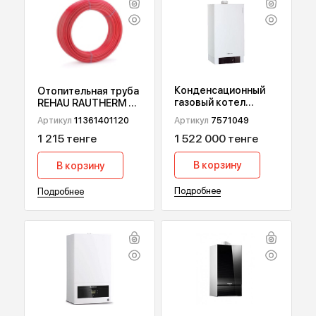
ПОПУЛЯРНЫЕ ТОВАРЫ
Конденсационный
Отопительная труба
газовый котел
REHAU RAUTHERM S,
Viessmann Vitodens
17х2 мм 120 м
Артикул
7571049
Артикул
11361401120
200-W В2НА, 49 кВт
1 522 000 тенге
1 215 тенге
В корзину
В корзину