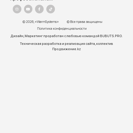
Адрес:
г. Алматы, ул.Торетай 30 "А",
БЦ "BSD" 3 этаж
График работы:
Пн – ПТ 9:00 до 18:00
Телефон отдела продаж:
+7 (771) 701-10-52 (WhatsApp)
+7 (771) 701-10-52
+ 7 771 758 18 10
E-mail:
warmsys.kz@gmail.com