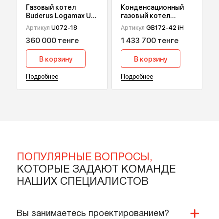
Подробнее
Подробнее
Газовый котел
Конденсационный
Buderus Logamax U
газовый котел
072, 18 кВт
Buderus Logamax
Артикул
U072-18
Артикул
GB172-42 iН
Plus GB172i Black, 42
360 000 тенге
1 433 700 тенге
квт
В корзину
В корзину
Подробнее
Подробнее