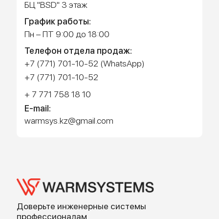
Работает на API 2ГИС
Лицензионное соглашение
Доехать с 2ГИС
Для корректной работы Raster JS API нужен ключ. Помощь:
api@2gis.ru