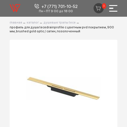
+7 (771) 701-10-52
0
Пн – ПТ 9:00 до 18:00
главная
–
каталог
–
душевые трапы tece
–
профиль для душа tecedrainprofile с цветным pvd покрытием, 900
мм, brushed gold optic / сатин, позолоченный