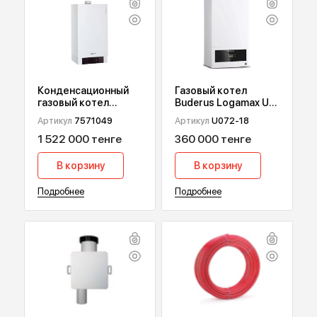
ПОПУЛЯРНЫЕ ТОВАРЫ
Конденсационный
Газовый котел
газовый котел
Buderus Logamax U
Viessmann Vitodens
072, 18 кВт
Артикул
7571049
Артикул
U072-18
200-W В2НА, 49 кВт
1 522 000 тенге
360 000 тенге
В корзину
В корзину