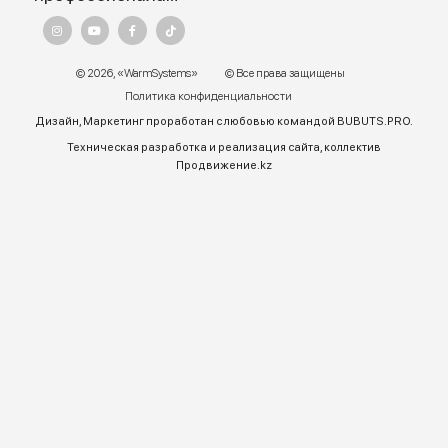
Адрес:
г. Алматы, ул.Торетай 30 "А",
БЦ "BSD" 3 этаж
График работы:
Пн – ПТ 9:00 до 18:00
Телефон отдела продаж:
+7 (771) 701-10-52 (WhatsApp)
+7 (771) 701-10-52
+ 7 771 758 18 10
E-mail:
warmsys.kz@gmail.com