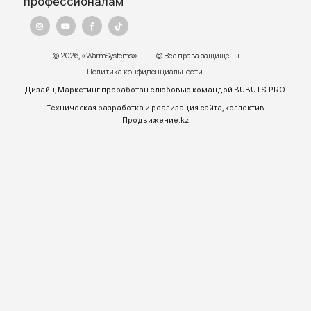
Адрес:
г. Алматы, ул.Торетай 30 "А",
БЦ "BSD" 3 этаж
График работы:
Пн – ПТ 9:00 до 18:00
Телефон отдела продаж:
+7 (771) 701-10-52 (WhatsApp)
+7 (771) 701-10-52
+ 7 771 758 18 10
E-mail:
warmsys.kz@gmail.com