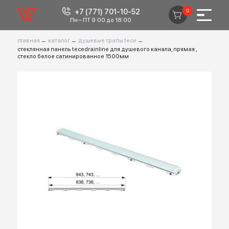
+7 (771) 701-10-52
0
Пн – ПТ 9:00 до 18:00
главная
–
каталог
–
душевые трапы tece
–
стеклянная панель tecedrainline для душевого канала, прямая ,
стекло белое сатинированное 1500мм