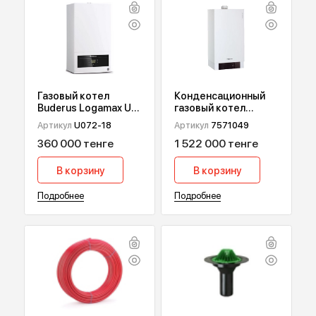
ПОПУЛЯРНЫЕ ТОВАРЫ
Газовый котел
Конденсационный
Buderus Logamax U
газовый котел
072, 18 кВт
Viessmann Vitodens
Артикул
U072-18
Артикул
7571049
200-W В2НА, 49 кВт
360 000 тенге
1 522 000 тенге
В корзину
В корзину