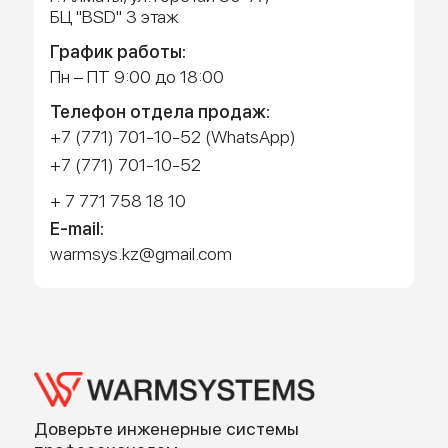
Работает на API 2ГИС
Лицензионное соглашение
Доехать с 2ГИС
Для корректной работы Raster JS API нужен ключ. Помощь:
api@2gis.ru