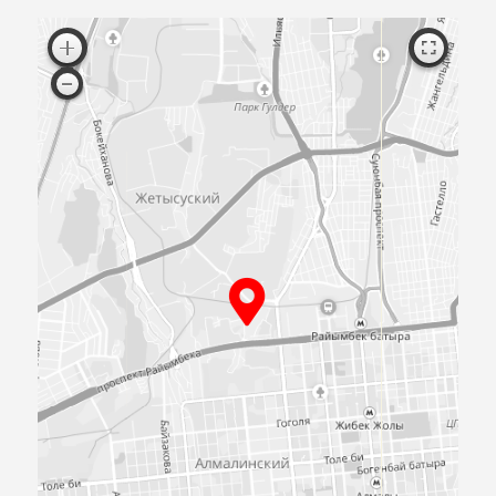
Согласен с публичной офертой
ПРИЕЗЖАЙТЕ
К НАМ В
ОФИС
Посмотрите образцы материалов и
оборудования, а мы поможем определиться 
выбором и посчитаем предварительную сме