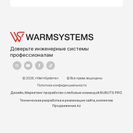
Работает на API 2ГИС
Лицензионное соглашение
Доехать с 2ГИС
Для корректной работы Raster JS API нужен ключ. Помощь:
api@2gis.ru
Адрес:
г. Алматы, ул.Торетай 30 "А",
БЦ "BSD" 3 этаж
График работы:
Пн – ПТ 9:00 до 18:00
Телефон отдела продаж:
+7 (771) 701-10-52 (WhatsApp)
+7 (771) 701-10-52
+ 7 771 758 18 10