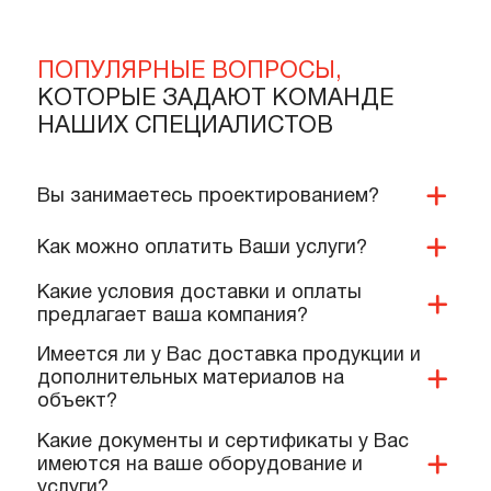
1 433 700 тенге
360 000 тенге
квт
В корзину
В корзину
Подробнее
Подробнее
ПОПУЛЯРНЫЕ ВОПРОСЫ,
КОТОРЫЕ ЗАДАЮТ КОМАНДЕ
НАШИХ СПЕЦИАЛИСТОВ
Вы занимаетесь проектированием?