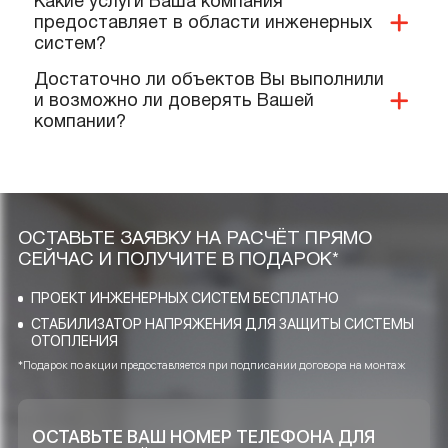
Какие документы и сертификаты у Вас
имеются на ваше оборудование и
услуги?
Предоставляете ли Вы гарантии?
Выполняют ли Ваши специалисты
монтаж нашего оборудования?
Качественную ли продукцию и
материалы Вы реализуете и
применяете при проектировании?
Какие услуги Ваша компания
предоставляет в области инженерных
систем?
Достаточно ли объектов Вы выполнили
и возможно ли доверять Вашей
компании?