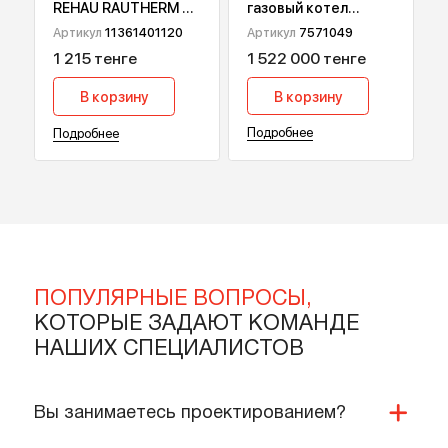
Конденсационный
Отопительная труба
газовый котел
REHAU RAUTHERM S,
Viessmann Vitodens
17х2 мм 120 м
Артикул
7571049
Артикул
11361401120
200-W В2НА, 49 кВт
1 522 000 тенге
1 215 тенге
В корзину
В корзину
Подробнее
Подробнее