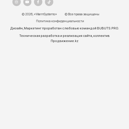
г. Алматы, ул.Торетай 30 "А",
БЦ "BSD" 3 этаж
График работы:
Пн – ПТ 9:00 до 18:00
Телефон отдела продаж:
+7 (771) 701-10-52 (WhatsApp)
+7 (771) 701-10-52
+ 7 771 758 18 10
E-mail:
warmsys.kz@gmail.com