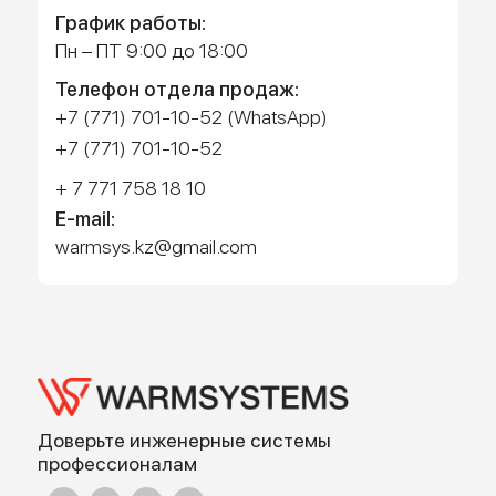
Работает на API 2ГИС
Лицензионное соглашение
Доехать с 2ГИС
Для корректной работы Raster JS API нужен ключ. Помощь:
api@2gis.ru
Адрес: