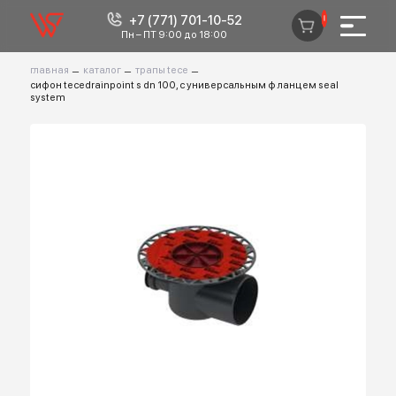
+7 (771) 701-10-52
0
Пн – ПТ 9:00 до 18:00
главная
–
каталог
–
трапы tece
–
сифон tecedrainpoint s dn 100, с универсальным ф ланцем seal
system