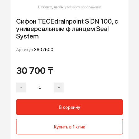
Сифон TECEdrainpoint S DN 100, с
универсальным ф ланцем Seal
System
Артикул
3607500
30 700 ₸
-
+
В корзину