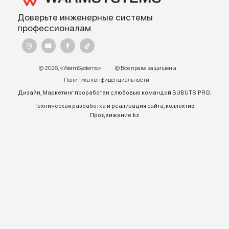
Для корректной работы Raster JS API нужен ключ. Помощь:
api@2gis.ru
Адрес:
г. Алматы, ул.Торетай 30 "А",
БЦ "BSD" 3 этаж
График работы:
Пн – ПТ 9:00 до 18:00
Телефон отдела продаж:
+7 (771) 701-10-52 (WhatsApp)
+7 (771) 701-10-52
+ 7 771 758 18 10
E-mail:
warmsys.kz@gmail.com